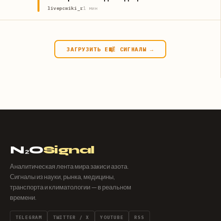
livepcwiki_r
1 мин
ЗАГРУЗИТЬ ЕЩЁ СИГНАЛЫ →
N₂O
Signal
Аналитическая лента мира закиси азота.
Сигналы из науки, рынка, медицины,
транспорта и климатологии — в реальном
времени.
TELEGRAM
TWITTER / X
YOUTUBE
RSS