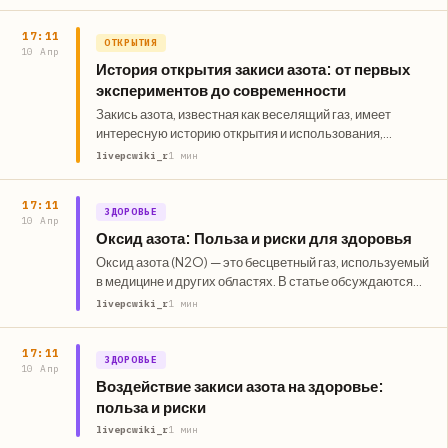
преимущества, его…
17:11
ОТКРЫТИЯ
10 Апр
История открытия закиси азота: от первых
экспериментов до современности
Закись азота, известная как веселящий газ, имеет
интересную историю открытия и использования,
начиная с 1772 года. Она стала…
livepcwiki_r
1 мин
17:11
ЗДОРОВЬЕ
10 Апр
Оксид азота: Польза и риски для здоровья
Оксид азота (N2O) — это бесцветный газ, используемый
в медицине и других областях. В статье обсуждаются
его преимущества…
livepcwiki_r
1 мин
17:11
ЗДОРОВЬЕ
10 Апр
Воздействие закиси азота на здоровье:
польза и риски
livepcwiki_r
1 мин