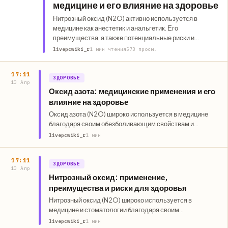
медицине и его влияние на здоровье
Нитрозный оксид (N2O) активно используется в
медицине как анестетик и анальгетик. Его
преимущества, а также потенциальные риски и
безопасность использования в лечении обсуждаются
livepcwiki_r
1 мин чтения
573 просм.
в этой статье.
17:11
ЗДОРОВЬЕ
10 Апр
Оксид азота: медицинские применения и его
влияние на здоровье
Оксид азота (N2O) широко используется в медицине
благодаря своим обезболивающим свойствам и
способности снижать уровень тревожности. Однако
livepcwiki_r
1 мин
важно…
17:11
ЗДОРОВЬЕ
10 Апр
Нитрозный оксид: применение,
преимущества и риски для здоровья
Нитрозный оксид (N2O) широко используется в
медицине и стоматологии благодаря своим
анальгезирующим свойствам. Однако, несмотря на
livepcwiki_r
1 мин