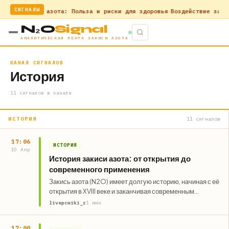
СИГНАЛЫ
ости
Оксид азота: Польза и риски для здоровья
Воздействие закиси 
N₂O
Signal
АНАЛИТИЧЕСКАЯ ЛЕНТА ЗАКИСИ АЗОТА
КАНАЛ СИГНАЛОВ
История
11 сигналов в канале
ИСТОРИЯ
11 сигналов
17:06
ИСТОРИЯ
10 Апр
История закиси азота: от открытия до
современного применения
Закись азота (N2O) имеет долгую историю, начиная с её
открытия в XVIII веке и заканчивая современным
применением в…
livepcwiki_r
1 мин
17:00