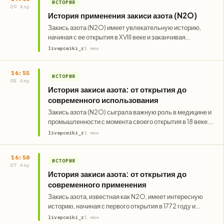
ИСТОРИЯ
09 Апр
История применения закиси азота (N2O)
Закись азота (N2O) имеет увлекательную историю,
начиная с ее открытия в XVIII веке и заканчивая
современным применением в…
livepcwiki_r
1 мин
16:55
ИСТОРИЯ
08 Апр
История закиси азота: от открытия до
современного использования
Закись азота (N2O) сыграла важную роль в медицине и
промышленности с момента своего открытия в 18 веке.
В…
livepcwiki_r
1 мин
16:50
ИСТОРИЯ
07 Апр
История закиси азота: от открытия до
современного применения
Закись азота, известная как N2O, имеет интересную
историю, начиная с первого открытия в 1772 году и
заканчивая современным…
livepcwiki_r
1 мин