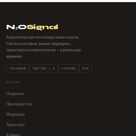
N₂O
Signal
Аналитическая лента мира закиси азота.
Сигналы из науки, рынка, медицины,
транспорта и климатологии — в реальном
времени.
TELEGRAM
TWITTER / X
YOUTUBE
RSS
КАНАЛЫ
Открытия
Производство
Медицина
Транспорт
Климат