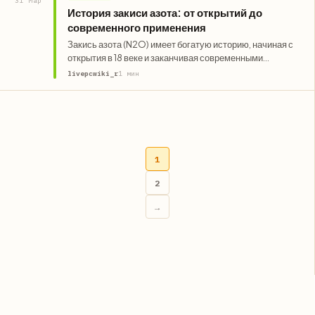
31 Мар
История закиси азота: от открытий до
современного применения
Закись азота (N2O) имеет богатую историю, начиная с
открытия в 18 веке и заканчивая современными
применениями в медицине…
livepcwiki_r
1 мин
1
2
Пагинация
записей
→