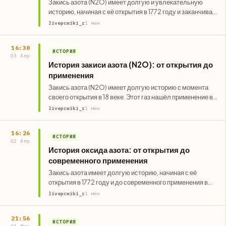
Закись азота (N2O) имеет долгую и увлекательную
историю, начиная с её открытия в 1772 году и заканчивая
современными…
livepcwiki_r
1 мин
16:30
ИСТОРИЯ
03 Апр
История закиси азота (N2O): от открытия до
применения
Закись азота (N2O) имеет долгую историю с момента
своего открытия в 18 веке. Этот газ нашёл применение в…
livepcwiki_r
1 мин
16:26
ИСТОРИЯ
02 Апр
История оксида азота: от открытия до
современного применения
Закись азота имеет долгую историю, начиная с её
открытия в 1772 году и до современного применения в
медицине…
livepcwiki_r
1 мин
21:56
ИСТОРИЯ