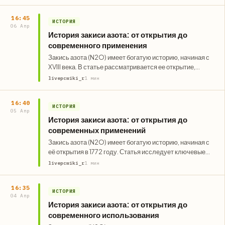
16:45
ИСТОРИЯ
06 Апр
История закиси азота: от открытия до
современного применения
Закись азота (N2O) имеет богатую историю, начиная с
XVIII века. В статье рассматривается ее открытие,
применение в медицине…
livepcwiki_r
1 мин
16:40
ИСТОРИЯ
05 Апр
История закиси азота: от открытия до
современных применений
Закись азота (N2O) имеет богатую историю, начиная с
её открытия в 1772 году. Статья исследует ключевые
моменты и…
livepcwiki_r
1 мин
16:35
ИСТОРИЯ
04 Апр
История закиси азота: от открытия до
современного использования