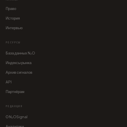
Право
История
Интервью
РЕСУРСЫ
База данных N₂O
Индексы рынка
Архив сигналов
API
Партнёрам
РЕДАКЦИЯ
О N₂OSignal
Аналитики