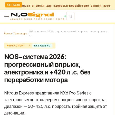
СИГНАЛЫ
зота: Польза и риски для здоровья
Воздействие закиси азота на зд
N₂O
Signal
АНАЛИТИЧЕСКАЯ ЛЕНТА ЗАКИСИ АЗОТА
NOS-система 2026: прогрессивный впрыск, электроника
Лента
›
Транспорт
›
и…
ТРАНСПОРТ /
АКТУАЛЬНО
NOS-система 2026:
прогрессивный впрыск,
электроника и +420 л.с. без
переработки мотора
Nitrous Express представила NXd Pro Series с
электронным контроллером прогрессивного впрыска.
Диапазон — 50–420 л.с. прироста, тройная защита от
детонации.