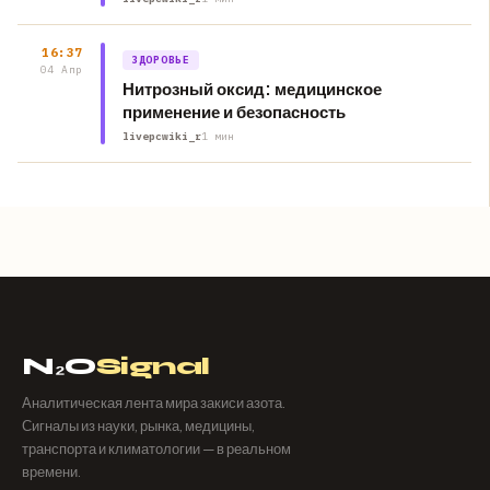
16:37
ЗДОРОВЬЕ
04 Апр
Нитрозный оксид: медицинское
применение и безопасность
livepcwiki_r
1 мин
N₂O
Signal
Аналитическая лента мира закиси азота.
Сигналы из науки, рынка, медицины,
транспорта и климатологии — в реальном
времени.