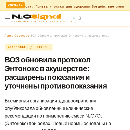
СИГНАЛЫ
Оксид азота: Польза и риски для здоровья
Воздействие закиси азот
N₂O
Signal
АНАЛИТИЧЕСКАЯ ЛЕНТА ЗАКИСИ АЗОТА
Лента
›
Здоровье
›
ВОЗ обновила протокол Энтонокс в акушерстве:…
ЗДОРОВЬЕ /
ВАЖНО
ВОЗ обновила протокол
Энтонокс в акушерстве:
расширены показания и
уточнены противопоказания
Всемирная организация здравоохранения
опубликовала обновлённые клинические
рекомендации по применению смеси N₂O/O₂
(Энтонокс) при родах. Новые нормы основаны на