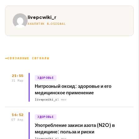
livepcwiki_r
АНАЛИТИК N₂OSIGNAL
СВЯЗАННЫЕ СИГНАЛЫ
21:55
ЗДОРОВЬЕ
31 Мар
Нитрозный оксид: здоровье и его
медицинское применение
livepcwiki_r
1 мин
16:52
ЗДОРОВЬЕ
07 Апр
Употребление закиси азота (N2O) в
медицине: польза и риски
livepcwiki_r
1 мин