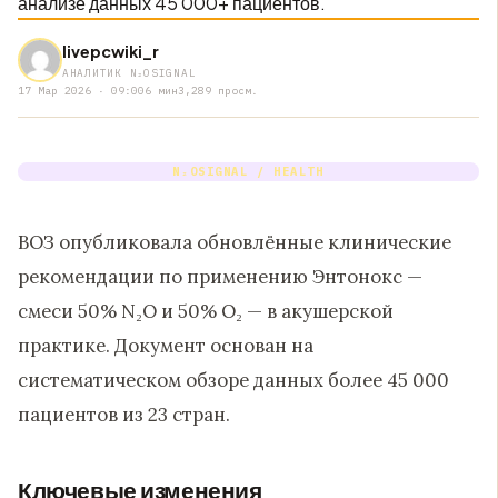
анализе данных 45 000+ пациентов.
livepcwiki_r
АНАЛИТИК N₂OSIGNAL
17 Мар 2026 · 09:00
6 мин
3,289 просм.
N₂OSIGNAL / HEALTH
ВОЗ опубликовала обновлённые клинические
рекомендации по применению Энтонокс —
смеси 50% N₂O и 50% O₂ — в акушерской
практике. Документ основан на
систематическом обзоре данных более 45 000
пациентов из 23 стран.
Ключевые изменения