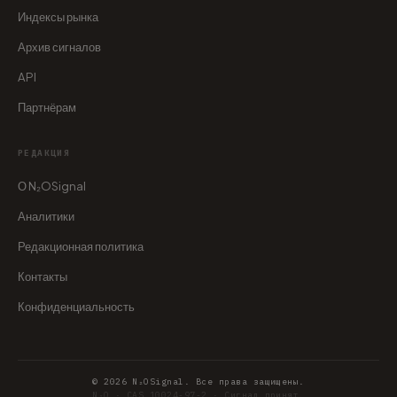
Индексы рынка
Архив сигналов
API
Партнёрам
РЕДАКЦИЯ
О N₂OSignal
Аналитики
Редакционная политика
Контакты
Конфиденциальность
© 2026 N₂OSignal. Все права защищены.
N₂O · CAS 10024-97-2 · Сигнал принят.