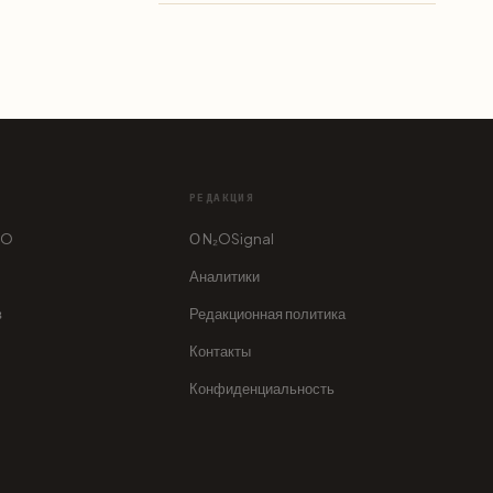
РЕДАКЦИЯ
₂O
О N₂OSignal
Аналитики
в
Редакционная политика
Контакты
Конфиденциальность