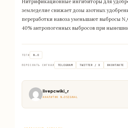
Нитрификационные ингибиторы для удобрен
земледелие снижает дозы азотных удобрени
переработки навоза уменьшают выбросы N₂
40% антропогенных выбросов при нынешни
ТЕГИ
N₂O
ПЕРЕСЛАТЬ СИГНАЛ
TELEGRAM
TWITTER / X
ВКОНТАКТЕ
livepcwiki_r
АНАЛИТИК N₂OSIGNAL