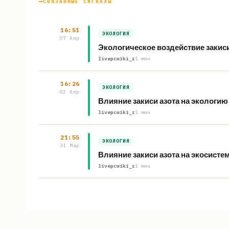
СВЯЗАННЫЕ СИГНАЛЫ
16:51
ЭКОЛОГИЯ
07 Апр
Экологическое воздействие закиси
livepcwiki_r
1 мин
16:26
ЭКОЛОГИЯ
02 Апр
Влияние закиси азота на экологи
livepcwiki_r
1 мин
21:55
ЭКОЛОГИЯ
31 Мар
Влияние закиси азота на экосисте
livepcwiki_r
1 мин