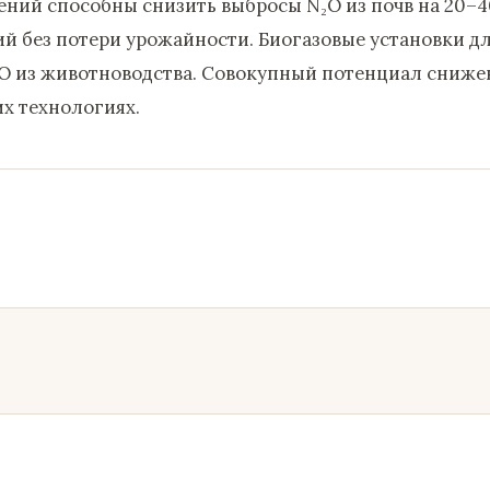
ий способны снизить выбросы N₂O из почв на 20–4
й без потери урожайности. Биогазовые установки д
O из животноводства. Совокупный потенциал сниже
х технологиях.