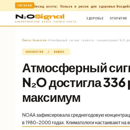
СИГНАЛЫ
нности
Оксид азота: Польза и риски для здоровья
Воздействие закис
N₂O
Signal
ЗДОРОВЬЕ
ОТКРЫТИЯ
АНАЛИТИЧЕСКАЯ ЛЕНТА ЗАКИСИ АЗОТА
Лента
›
Экология
›
Атмосферный сигнал тревоги: концентрация N₂O до
ЭКОЛОГИЯ /
ВАЖНО
Атмосферный сигн
N₂O достигла 336
максимум
NOAA зафиксировала среднегодовую концентрацию
в 1980–2000 годах. Климатологи настаивают на