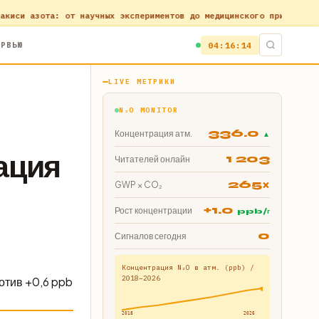
а: от научных экспериментов до медицинского применения
Правовые 
ЕРВЬЮ
04:16:14
LIVE МЕТРИКИ
N₂O MONITOR
336.0
Концентрация атм.
▲
ация
1 203
Читателей онлайн
265×
GWP × CO₂
+1.0
Рост концентрации
ppb/г
0
Сигналов сегодня
Концентрация N₂O в атм. (ppb) /
2018–2026
отив +0,6 ppb
2018
2026