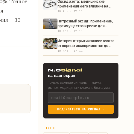
0%. Точное
Оксид азота: медицинские
применения и его влияние на
ля
здоровье
10 Апр · 17:11
ния — 30–
Нитрозный оксид: применение,
преимущества и риски для
здоровья
10 Апр · 17:11
История открытия закиси азота:
от первых экспериментов до
современности
10 Апр · 17:11
N₂O
Signal
на ваш экран
Только важные сигналы — наука,
рынок, медицина и климат. Без шума.
ПОДПИСАТЬСЯ НА СИГНАЛ →
ТЕГИ