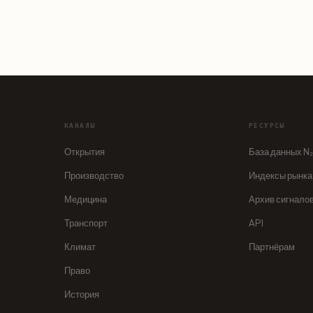
КАНАЛЫ
РЕСУРСЫ
Открытия
База данных N
Производство
Индексы рынка
Медицина
Архив сигнало
Транспорт
API
Климат
Партнёрам
Право
История