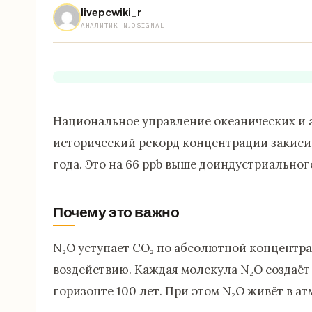
livepcwiki_r
АНАЛИТИК N₂OSIGNAL
Национальное управление океанических и
исторический рекорд концентрации закиси аз
года. Это на 66 ppb выше доиндустриального
Почему это важно
N₂O уступает CO₂ по абсолютной концентра
воздействию. Каждая молекула N₂O создаёт
горизонте 100 лет. При этом N₂O живёт в ат