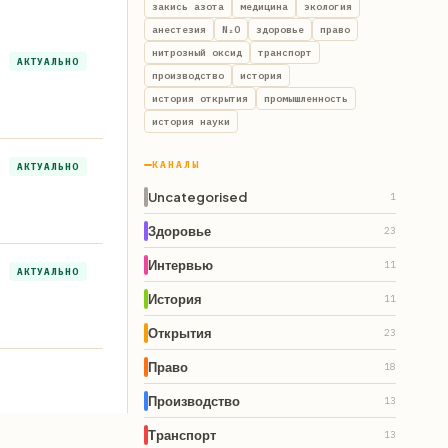
закись азота
медицина
экология
анестезия
N₂O
здоровье
право
нитрозный оксид
транспорт
АКТУАЛЬНО
производство
история
история открытия
промышленность
история науки
КАНАЛЫ
АКТУАЛЬНО
Uncategorised
1
Здоровье
23
Интервью
11
АКТУАЛЬНО
История
11
Открытия
23
Право
18
Производство
13
Транспорт
13