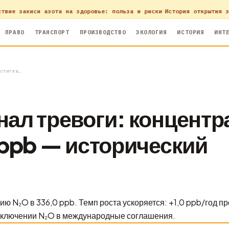
и азота на здоровье: польза и риски
История открытия закиси азот
ПРАВО
ТРАНСПОРТ
ПРОИЗВОДСТВО
ЭКОЛОГИЯ
ИСТОРИЯ
ИНТ
стигла…
ал тревоги: концентр
 ppb — исторический
 N₂O в 336,0 ppb. Темп роста ускоряется: +1,0 ppb/год пр
 включении N₂O в международные соглашения.