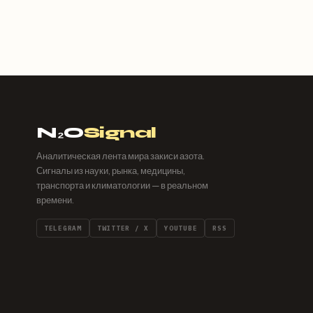
N₂O
Signal
Аналитическая лента мира закиси азота.
Сигналы из науки, рынка, медицины,
транспорта и климатологии — в реальном
времени.
TELEGRAM
TWITTER / X
YOUTUBE
RSS