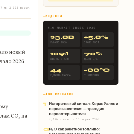
0
7 мин
2,303 просм.
ИНДЕКСЫ
N₂O MARKET INDEX 2026
$3.8B
+5.8%
РЫНОК 2026
CAGR РОСТ
ало новый
109л
70%
ЖИЗНЬ В АТМ.
ДОЛЯ С/Х
ачало 2026
44
−88°C
.
Г/МОЛЬ МАССА
Т КИПЕНИЯ
ТОП СИГНАЛОВ
1
Исторический сигнал: Хорас Уэллс и
ому
первая анестезия — трагедия
первооткрывателя
лам CO₂ на
4,426 просм. · 13 марта 2026
2
N₂O как ракетное топливо: