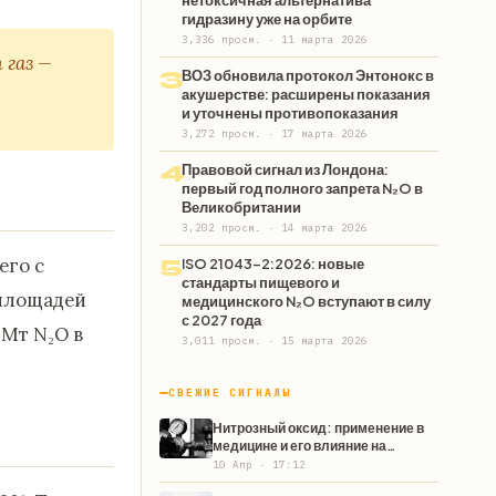
нетоксичная альтернатива
гидразину уже на орбите
3,336 просм. · 11 марта 2026
 газ —
3
ВОЗ обновила протокол Энтонокс в
акушерстве: расширены показания
и уточнены противопоказания
3,272 просм. · 17 марта 2026
4
Правовой сигнал из Лондона:
первый год полного запрета N₂O в
Великобритании
3,202 просм. · 14 марта 2026
5
его с
ISO 21043-2:2026: новые
стандарты пищевого и
 площадей
медицинского N₂O вступают в силу
с 2027 года
 Мт N₂O в
3,011 просм. · 15 марта 2026
СВЕЖИЕ СИГНАЛЫ
Нитрозный оксид: применение в
медицине и его влияние на
здоровье
10 Апр · 17:12